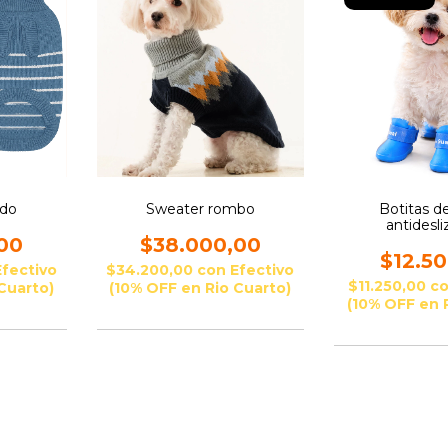
ado
Sweater rombo
Botitas 
antidesl
00
$38.000,00
$12.5
Efectivo
$34.200,00
con
Efectivo
$11.250,00
c
Cuarto)
(10% OFF en Rio Cuarto)
(10% OFF en 