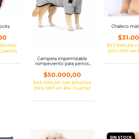
cocés
Chaleco mate
00
$31.0
fectivo
$27.900,00
c
Cuarto)
(10% OFF en 
Campera impermeable
rompeviento para perros
grandes
$50.000,00
$45.000,00
con
Efectivo
(10% OFF en Rio Cuarto)
SIN STOCK